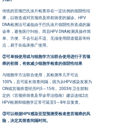
传统的宫颈巴氏涂片检查存在一定比例的假阴性结
果，以致造成对宫颈癌及癌前病变的漏诊。HPV
DNA检测法可减低由于巴氏涂片假阴性所造成的漏
诊率，避免医疗纠纷。而且HPV DNA检测具操作简
单、方便、不会引起不适、无须使用阴道窥器等特
点，易于在临床推广使用。
②可单独使用或与细胞学方法联合使用进行子宫颈
癌的初筛，有效减少细胞学检查的假阴性结果
与细胞学方法联合使用，其检测率几乎可达
100%，且可延长筛查间隔，因为从HPV感染发展为
CIN或宫颈癌需经历约5～15年。2003年卫生部制
定的《宫颈癌筛查及早诊早治指南》建议连续2次
HPV检测和细胞学正常可延至5～8年后复查。
③可以根据HPV
感染亚型预测受检者患宫颈癌的风
险，决定其筛查间隔时间。