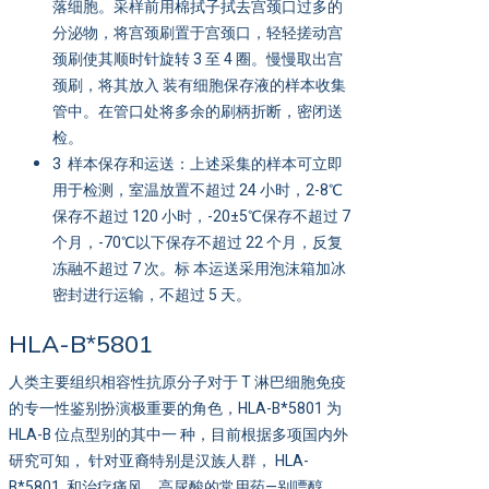
落细胞。采样前用棉拭子拭去宫颈口过多的
分泌物，将宫颈刷置于宫颈口，轻轻搓动宫
颈刷使其顺时针旋转 3 至 4 圈。慢慢取出宫
颈刷，将其放入 装有细胞保存液的样本收集
管中。在管口处将多余的刷柄折断，密闭送
检。
3 样本保存和运送：上述采集的样本可立即
用于检测，室温放置不超过 24 小时，2-8℃
保存不超过 120 小时，-20±5℃保存不超过 7
个月，-70℃以下保存不超过 22 个月，反复
冻融不超过 7 次。标 本运送采用泡沫箱加冰
密封进行运输，不超过 5 天。
HLA-B*5801
人类主要组织相容性抗原分子对于 T 淋巴细胞免疫
的专一性鉴别扮演极重要的角色，HLA-B*5801 为
HLA-B 位点型别的其中一 种，目前根据多项国内外
研究可知， 针对亚裔特别是汉族人群， HLA-
B*5801 和治疗痛风、高尿酸的常用药—别嘌醇