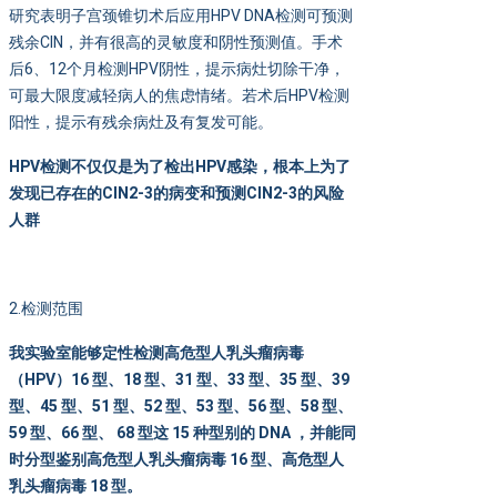
研究表明子宫颈锥切术后应用HPV DNA检测可预测
残余CIN，并有很高的灵敏度和阴性预测值。手术
后6、12个月检测HPV阴性，提示病灶切除干净，
可最大限度减轻病人的焦虑情绪。若术后HPV检测
阳性，提示有残余病灶及有复发可能。
HPV
检测不仅仅是为了检出
HPV
感染，根本上为了
发现已存在的
CIN2-3
的病变和预测
CIN2-3
的风险
人群
2.检测范围
我实验室能够定性检测高危型人乳头瘤病毒
（
HPV
）
16
型、
18
型、
31
型、
33
型、
35
型、
39
型、
45
型、
51
型、
52
型、
53
型、
56
型、
58
型、
59
型、
66
型、
68
型这
15
种型别的
DNA
，并能同
时分型鉴别高危型人乳头瘤病毒
16
型、高危型人
乳头瘤病毒
18
型。