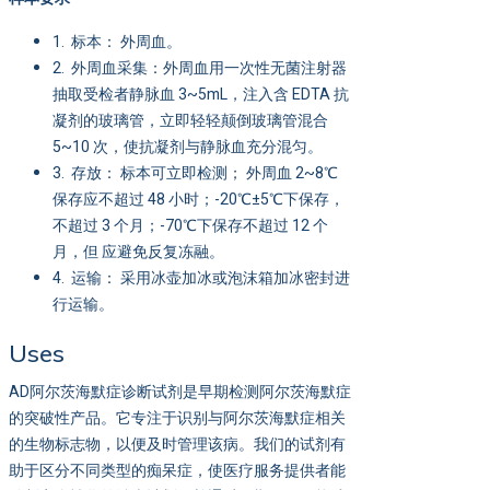
1. 标本： 外周血。
2. 外周血采集：外周血用一次性无菌注射器
抽取受检者静脉血 3~5mL，注入含 EDTA 抗
凝剂的玻璃管，立即轻轻颠倒玻璃管混合
5~10 次，使抗凝剂与静脉血充分混匀。
3. 存放： 标本可立即检测； 外周血 2~8℃
保存应不超过 48 小时；-20℃±5℃下保存，
不超过 3 个月；-70℃下保存不超过 12 个
月，但 应避免反复冻融。
4. 运输： 采用冰壶加冰或泡沫箱加冰密封进
行运输。
Uses
AD阿尔茨海默症诊断试剂是早期检测阿尔茨海默症
的突破性产品。它专注于识别与阿尔茨海默症相关
的生物标志物，以便及时管理该病。我们的试剂有
助于区分不同类型的痴呆症，使医疗服务提供者能