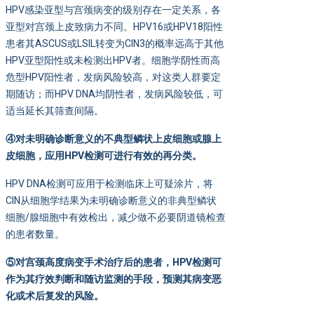
HPV感染亚型与宫颈病变的级别存在一定关系，各
亚型对宫颈上皮致病力不同。HPV16或HPV18阳性
患者其ASCUS或LSIL转变为CIN3的概率远高于其他
HPV亚型阳性或未检测出HPV者。细胞学阴性而高
危型HPV阳性者，发病风险较高，对这类人群要定
期随访；而HPV DNA均阴性者，发病风险较低，可
适当延长其筛查间隔。
④对未明确诊断意义的不典型鳞状上皮细胞或腺上
皮细胞，应用HPV
检测可进行有效的再分类。
HPV DNA检测可应用于检测临床上可疑涂片，将
CIN从细胞学结果为未明确诊断意义的非典型鳞状
细胞/腺细胞中有效检出，减少做不必要阴道镜检查
的患者数量。
⑤对宫颈高度病变手术治疗后的患者，HPV
检测可
作为其疗效判断和随访监测的手段，预测其病变恶
化或术后复发的风险。