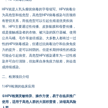
HPV就是人乳头瘤状病毒的字母缩写。HPV病毒分
为高危型和低危型，高危型HPV病毒感染与宫颈癌
有密切关系，而低危型可以引起生殖道疣类疾病
等。HPV主要通过性传播、皮肤黏膜和母婴传播，
或是接触感染者的衣物、被污染的医疗器械、使用
公共马桶、毛巾等途径感染。大多数人都有过一过
性的HPV病毒感染，但通过抗病毒治疗和自身免疫
力的提升，是可以转阴的。但是长期持续性的感染
可能会引起病变。高危型HPV感染通常为一过性感
染并可自行清除，但如果自身免疫力较差，则会造
成持续感染。
二、检测项目介绍
1.HPV检测的临床应用
①HPV
检测灵敏特异、操作方便，易于在临床推广
使用，适用于高危人群的大面积普查，浓缩高风险
人群。