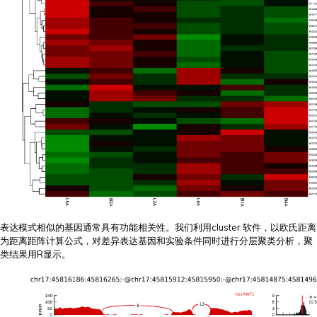
表达模式相似的基因通常具有功能相关性。我们利用cluster 软件，以欧氏距离
为距离距阵计算公式，对差异表达基因和实验条件同时进行分层聚类分析，聚
类结果用R显示。